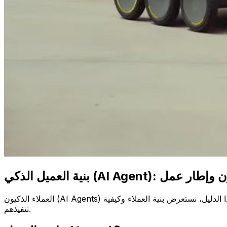
العملاء الذكيون (AI Agents) هم أنظمة ذكاء اصطناعي قادرة على اتخاذ القرارات بشكل مستقل، واستخدام الأدوات، وحل المهام المعقدة خطوة بخطوة. في هذا الدليل، نستعرض بنية العملاء وكيفية
تنفيذهم.