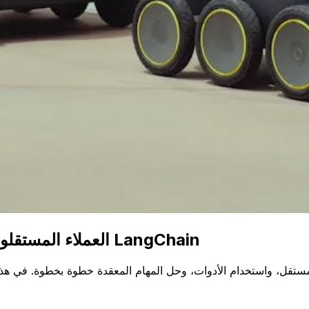
بنية العميل الذكي (AI Agent): العملاء المستقلون وإطار عمل LangChain