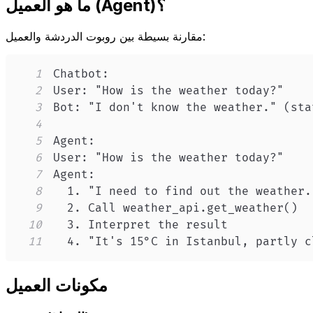
ما هو العميل (Agent)؟
مقارنة بسيطة بين روبوت الدردشة والعميل:
1
2
3
4
5
6
7
8
9
10
11
  4. "It's 15°C in Istanbul, partly c
مكونات العميل