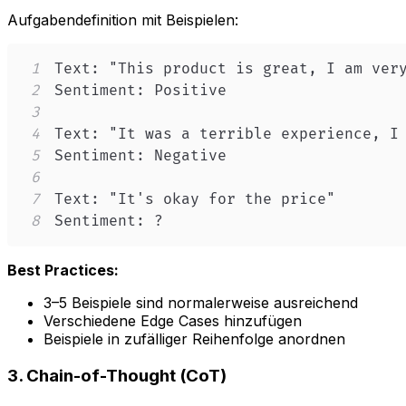
Aufgabendefinition mit Beispielen:
1
2
3
4
5
6
7
8
Sentiment: ?
Best Practices:
3–5 Beispiele sind normalerweise ausreichend
Verschiedene Edge Cases hinzufügen
Beispiele in zufälliger Reihenfolge anordnen
3. Chain-of-Thought (CoT)