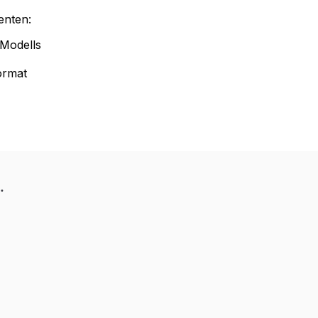
enten:
 Modells
ormat