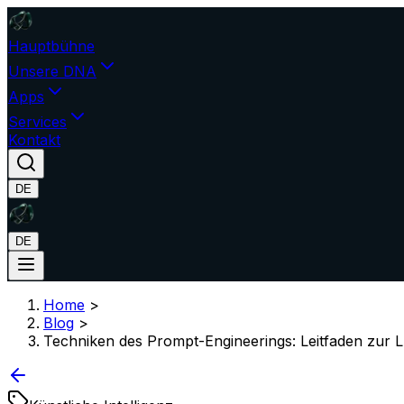
Hauptbühne
Unsere DNA
Apps
Services
Kontakt
DE
DE
Home
>
Blog
>
Techniken des Prompt-Engineerings: Leitfaden zur 