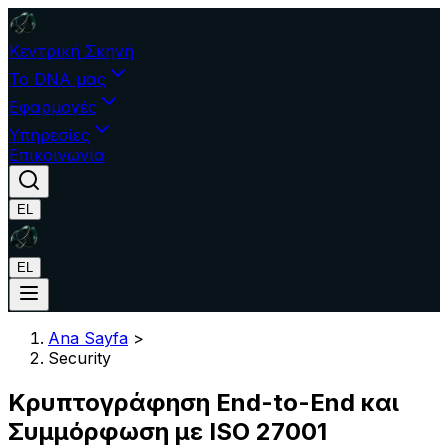
Κεντρική Σκηνή
Το DNA μας
Εφαρμογές
Υπηρεσίες
Επικοινωνία
EL
EL
Ana Sayfa
>
Security
Κρυπτογράφηση End-to-End και
Συμμόρφωση με ISO 27001