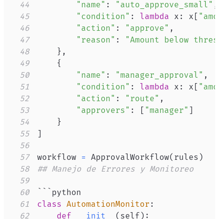
44
"name"
:
"auto_approve_small"
,
45
"condition"
:
lambda
 x
:
 x
[
"amo
46
"action"
:
"approve"
,
47
"reason"
:
"Amount below thres
48
}
,
49
{
50
"name"
:
"manager_approval"
,
51
"condition"
:
lambda
 x
:
 x
[
"amo
52
"action"
:
"route"
,
53
"approvers"
:
[
"manager"
]
54
}
55
]
56
57
workflow 
=
 ApprovalWorkflow
(
rules
)
58
## Manejo de Errores y Monitoreo
59
60
61
class
AutomationMonitor
:
62
def
__init__
(
self
)
: