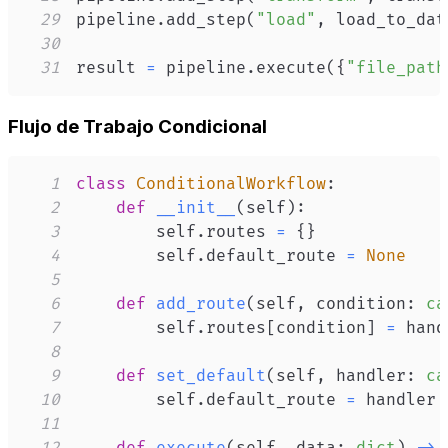
29
pipeline
.
add_step
(
"load"
,
 load_to_dat
30
31
result 
=
 pipeline
.
execute
(
{
"file_path
Flujo de Trabajo Condicional
1
class
ConditionalWorkflow
:
2
def
__init__
(
self
)
:
3
        self
.
routes 
=
{
}
4
        self
.
default_route 
=
None
5
6
def
add_route
(
self
,
 condition
:
ca
7
        self
.
routes
[
condition
]
=
8
9
def
set_default
(
self
,
 handler
:
ca
10
        self
.
default_route 
=
11