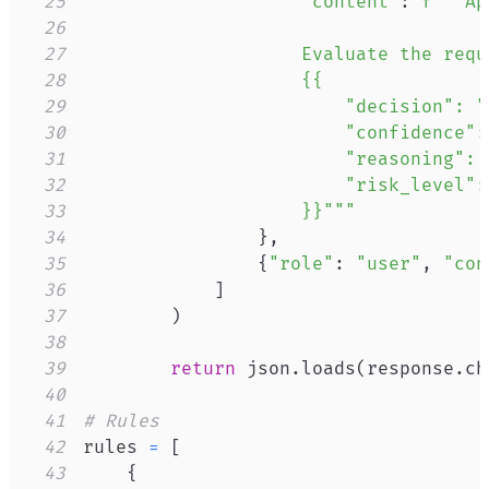
25
"content"
:
f"""Ap
26
27
28
29
30
31
32
33
                    }}"""
34
}
,
35
{
"role"
:
"user"
,
"con
36
]
37
)
38
39
return
 json
.
loads
(
response
.
ch
40
41
# Rules
42
rules 
=
[
43
{