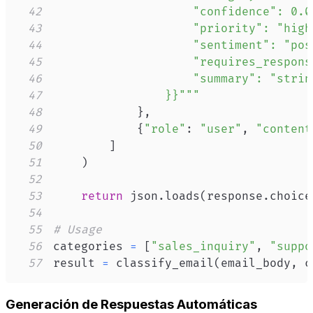
42
43
44
45
46
47
                }}"""
48
}
,
49
{
"role"
:
"user"
,
"content
50
]
51
)
52
53
return
 json
.
loads
(
response
.
choice
54
55
# Usage
56
categories 
=
[
"sales_inquiry"
,
"suppo
57
result 
=
 classify_email
(
email_body
,
 c
Generación de Respuestas Automáticas