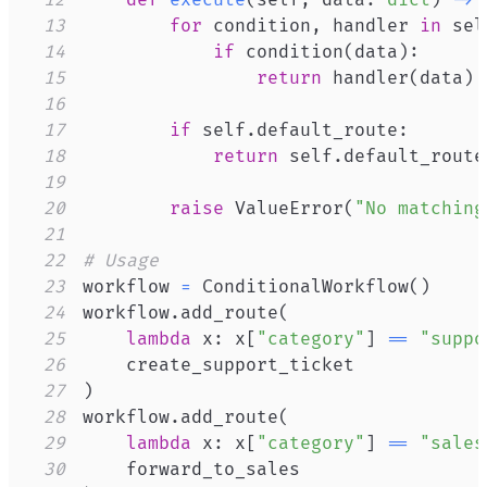
12
def
execute
(
self
,
 data
:
dict
)
-
>
13
for
 condition
,
 handler 
in
 sel
14
if
 condition
(
data
)
:
15
return
 handler
(
data
)
16
17
if
 self
.
default_route
:
18
return
 self
.
default_route
19
20
raise
 ValueError
(
"No matching
21
22
# Usage
23
workflow 
=
 ConditionalWorkflow
(
)
24
workflow
.
add_route
(
25
lambda
 x
:
 x
[
"category"
]
==
"suppo
26
27
)
28
workflow
.
add_route
(
29
lambda
 x
:
 x
[
"category"
]
==
"sales
30