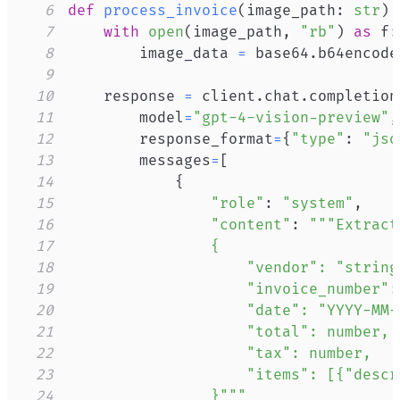
6
def
process_invoice
(
image_path
:
str
)
7
with
open
(
image_path
,
"rb"
)
as
 f
:
8
        image_data 
=
 base64
.
b64encode
9
10
    response 
=
 client
.
chat
.
completion
11
        model
=
"gpt-4-vision-preview"
,
12
        response_format
=
{
"type"
:
"jso
13
        messages
=
[
14
{
15
"role"
:
"system"
,
16
"content"
:
17
18
19
20
21
22
23
24
                }"""