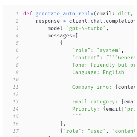
1
def
generate_auto_reply
(
email
:
dict
,
 
2
    response 
=
 client
.
chat
.
completion
3
        model
=
"gpt-4-turbo"
,
4
        messages
=
[
5
{
6
"role"
:
"system"
,
7
"content"
:
8
9
10
11
                Company info: 
{
contex
12
13
                Email category: 
{
emai
14
                Priority: 
{
email
[
'pri
15
                """
16
}
,
17
{
"role"
:
"user"
,
"content