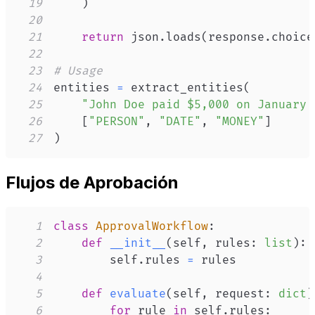
19
)
20
21
return
 json
.
loads
(
response
.
choice
22
23
# Usage
24
entities 
=
 extract_entities
(
25
"John Doe paid $5,000 on January 
26
[
"PERSON"
,
"DATE"
,
"MONEY"
]
27
)
Flujos de Aprobación
1
class
ApprovalWorkflow
:
2
def
__init__
(
self
,
 rules
:
list
)
:
3
        self
.
rules 
=
4
5
def
evaluate
(
self
,
 request
:
dict
)
6
for
 rule 
in
 self
.
rules
: