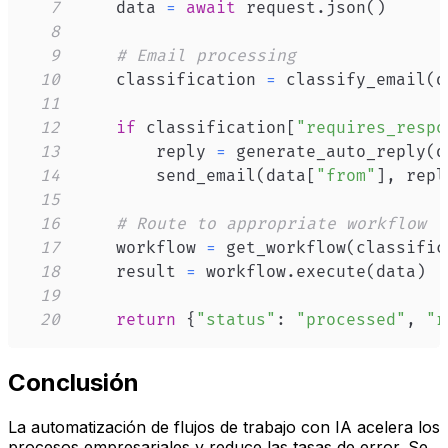
7
    data 
=
await
 request
.
json
(
)
8
9
# Email processing
10
    classification 
=
 classify_email
(
d
11
12
if
 classification
[
"requires_respo
13
        reply 
=
 generate_auto_reply
(
d
14
        send_email
(
data
[
"from"
]
,
 repl
15
16
# Route to appropriate workflow
17
    workflow 
=
 get_workflow
(
classific
18
    result 
=
 workflow
.
execute
(
data
)
19
20
return
{
"status"
:
"processed"
,
"r
Conclusión
La automatización de flujos de trabajo con IA acelera los
procesos empresariales y reduce las tasas de error. Se