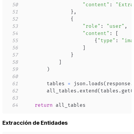
50
"content"
:
"Extra
51
}
,
52
{
53
"role"
:
"user"
,
54
"content"
:
[
55
{
"type"
:
"ima
56
]
57
}
58
]
59
)
60
61
        tables 
=
 json
.
loads
(
response
.
62
        all_tables
.
extend
(
tables
.
get
(
63
64
return
 all_tables
Extracción de Entidades