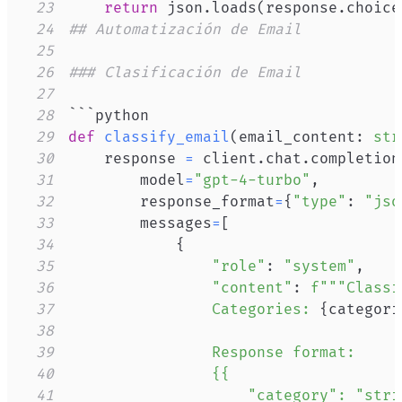
23
return
 json
.
loads
(
response
.
choice
24
## Automatización de Email
25
26
### Clasificación de Email
27
28
29
def
classify_email
(
email_content
:
str
30
    response 
=
 client
.
chat
.
completion
31
        model
=
"gpt-4-turbo"
,
32
        response_format
=
{
"type"
:
"jso
33
        messages
=
[
34
{
35
"role"
:
"system"
,
36
"content"
:
37
                Categories: 
{
categori
38
39
40
41