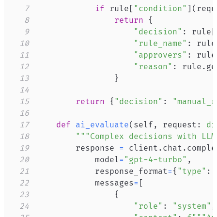
7
if
 rule
[
"condition"
]
(
requ
8
return
{
9
"decision"
:
 rule
[
10
"rule_name"
:
 rule
11
"approvers"
:
 rule
12
"reason"
:
 rule
.
ge
13
}
14
15
return
{
"decision"
:
"manual_r
16
17
def
ai_evaluate
(
self
,
 request
:
di
18
"""Complex decisions with LLM
19
        response 
=
 client
.
chat
.
comple
20
            model
=
"gpt-4-turbo"
,
21
            response_format
=
{
"type"
:
22
            messages
=
[
23
{
24
"role"
:
"system"
,