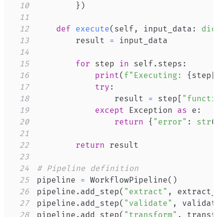
10
}
)
11
12
def
execute
(
self
,
 input_data
:
dic
13
        result 
=
14
15
for
 step 
in
 self
.
steps
:
16
print
(
f"Executing: 
{
step
[
17
try
:
18
                result 
=
 step
[
"functi
19
except
 Exception 
as
 e
:
20
return
{
"error"
:
str
(
21
22
return
23
24
# Pipeline definition
25
pipeline 
=
 WorkflowPipeline
(
)
26
pipeline
.
add_step
(
"extract"
,
 extract_
27
pipeline
.
add_step
(
"validate"
,
 validat
28
pipeline
.
add_step
(
"transform"
,
 transf