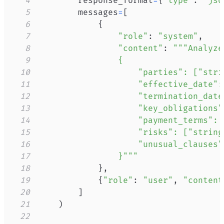
4
        response_format
=
{
"type"
:
"jso
5
        messages
=
[
6
{
7
"role"
:
"system"
,
8
"content"
:
9
10
11
12
13
14
15
16
17
                }"""
18
}
,
19
{
"role"
:
"user"
,
"content
20
]
21
)
22