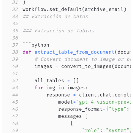
31
)
32
workflow
.
set_default
(
archive_email
)
33
## Extracción de Datos
34
35
### Extracción de Tablas
36
37
38
def
extract_table_from_document
(
docum
39
# Convert document to image or pa
40
    images 
=
 convert_to_images
(
docume
41
42
    all_tables 
=
[
]
43
for
 img 
in
 images
:
44
        response 
=
 client
.
chat
.
comple
45
            model
=
"gpt-4-vision-previ
46
            response_format
=
{
"type"
:
47
            messages
=
[
48
{
49
"role"
:
"system"
,