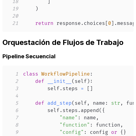
18
]
19
)
20
21
return
 response
.
choices
[
0
]
.
messag
Orquestación de Flujos de Trabajo
Pipeline Secuencial
1
class
WorkflowPipeline
:
2
def
__init__
(
self
)
:
3
        self
.
steps 
=
[
]
4
5
def
add_step
(
self
,
 name
:
str
,
 fun
6
        self
.
steps
.
append
(
{
7
"name"
:
 name
,
8
"function"
:
 function
,
9
"config"
:
 config 
or
{
}