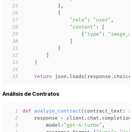
25
}
,
26
{
27
"role"
:
"user"
,
28
"content"
:
[
29
{
"type"
:
"image_u
30
]
31
}
32
]
33
)
34
35
return
 json
.
loads
(
response
.
choice
Análisis de Contratos
1
def
analyze_contract
(
contract_text
:
s
2
    response 
=
 client
.
chat
.
completion
3
        model
=
"gpt-4-turbo"
,