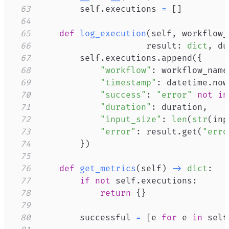
63
        self
.
executions 
=
[
]
64
65
def
log_execution
(
self
,
 workflow_
66
                     result
:
dict
,
 du
67
        self
.
executions
.
append
(
{
68
"workflow"
:
 workflow_name
69
"timestamp"
:
 datetime
.
now
70
"success"
:
"error"
not
in
71
"duration"
:
 duration
,
72
"input_size"
:
len
(
str
(
inp
73
"error"
:
 result
.
get
(
"erro
74
}
)
75
76
def
get_metrics
(
self
)
-
>
dict
:
77
if
not
 self
.
executions
:
78
return
{
}
79
80
        successful 
=
[
e 
for
 e 
in
 self