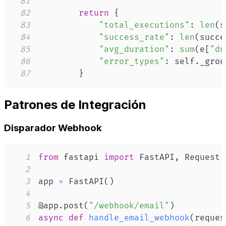
81
82
return
{
83
"total_executions"
:
len
(
s
84
"success_rate"
:
len
(
succe
85
"avg_duration"
:
sum
(
e
[
"du
86
"error_types"
:
 self
.
_grou
87
}
Patrones de Integración
Disparador Webhook
1
from
 fastapi 
import
 FastAPI
,
2
3
app 
=
 FastAPI
(
)
4
5
@app
.
post
(
"/webhook/email"
)
6
async
def
handle_email_webhook
(
reques