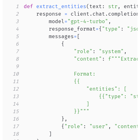
1
def
extract_entities
(
text
:
str
,
 entit
2
    response 
=
 client
.
chat
.
completion
3
        model
=
"gpt-4-turbo"
,
4
        response_format
=
{
"type"
:
"jso
5
        messages
=
[
6
{
7
"role"
:
"system"
,
8
"content"
:
f"""Extrac
9
10
11
12
13
14
15
                }}"""
16
}
,
17
{
"role"
:
"user"
,
"content
18
]