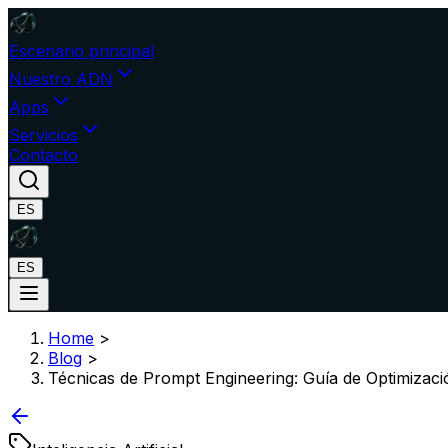
Escenario principal
Nuestro ADN
Apps
Servicios
Contacto
ES
ES
Home
>
Blog
>
Técnicas de Prompt Engineering: Guía de Optimizac