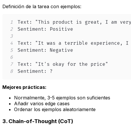
Definición de la tarea con ejemplos:
1
2
3
4
5
6
7
8
Sentiment: ?
Mejores prácticas:
Normalmente, 3-5 ejemplos son suficientes
Añadir varios edge cases
Ordenar los ejemplos aleatoriamente
3. Chain-of-Thought (CoT)