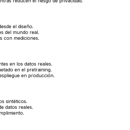
ntras reducen el riesgo de privacidad.
desde el diseño.
es del mundo real.
es con mediciones.
tes en los datos reales.
uetado en el pretraining.
despliegue en producción.
s sintéticos.
e datos reales.
mplimiento.