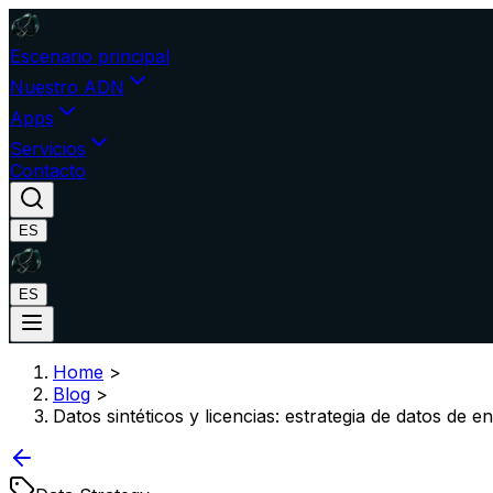
Escenario principal
Nuestro ADN
Apps
Servicios
Contacto
ES
ES
Home
>
Blog
>
Datos sintéticos y licencias: estrategia de datos de