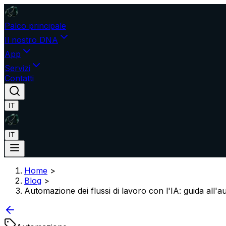
Palco principale
Il nostro DNA
App
Servizi
Contatti
IT
IT
Home
>
Blog
>
Automazione dei flussi di lavoro con l'IA: guida all'