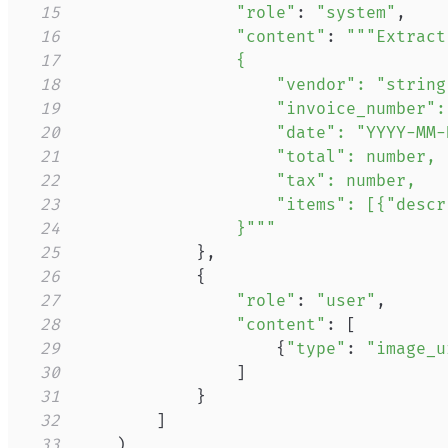
15
"role"
:
"system"
,
16
"content"
:
17
18
19
20
21
22
23
24
                }"""
25
}
,
26
{
27
"role"
:
"user"
,
28
"content"
:
[
29
{
"type"
:
"image_u
30
]
31
}
32
]
33
)