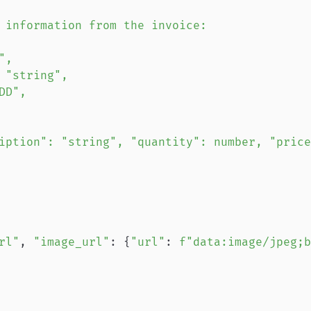
rl"
,
"image_url"
:
{
"url"
:
f"data:image/jpeg;b