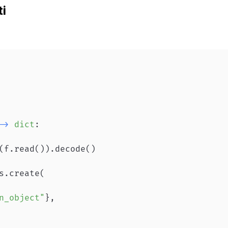
ti
-
>
dict
:
(
f
.
read
(
)
)
.
decode
(
)
s
.
create
(
n_object"
}
,