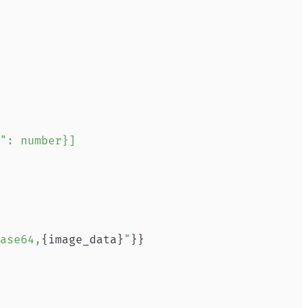
ase64,
{
image_data
}
"
}
}