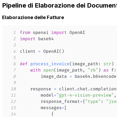
Pipeline di Elaborazione dei Documen
Elaborazione delle Fatture
1
from
 openai 
import
2
import
3
4
client 
=
 OpenAI
(
)
5
6
def
process_invoice
(
image_path
:
str
)
7
with
open
(
image_path
,
"rb"
)
as
 f
:
8
        image_data 
=
 base64
.
b64encode
9
10
    response 
=
 client
.
chat
.
completion
11
        model
=
"gpt-4-vision-preview"
,
12
        response_format
=
{
"type"
:
"jso
13
        messages
=
[
14
{