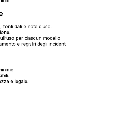
bili.
e
 fonti dati e note d’uso.
sione.
 sull’uso per ciascun modello.
ento e registri degli incidenti.
minime.
bili.
ezza e legale.