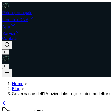
Palco principale
Il nostro DNA
App
Servizi
Contatti
IT
IT
Home
>
Blog
>
Governance dell'IA aziendale: registro dei modelli e 