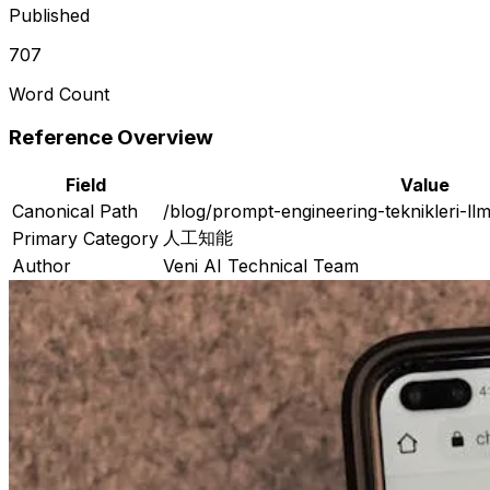
Published
707
Word Count
Reference Overview
Field
Value
Canonical Path
/blog/prompt-engineering-teknikleri-ll
人工知能
Primary Category
Author
Veni AI Technical Team