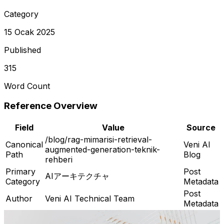
Category
15 Ocak 2025
Published
315
Word Count
Reference Overview
Field
Value
Source
/blog/rag-mimarisi-retrieval-
Canonical
Veni AI
augmented-generation-teknik-
Path
Blog
rehberi
Primary
Post
AIアーキテクチャ
Category
Metadata
Post
Author
Veni AI Technical Team
Metadata