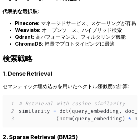
代表的な選択肢:
Pinecone
: マネージドサービス、スケーリングが容易
Weaviate
: オープンソース、ハイブリッド検索
Qdrant
: 高パフォーマンス、フィルタリング機能
ChromaDB
: 軽量でプロトタイピングに最適
検索戦略
1. Dense Retrieval
セマンティック埋め込みを用いたベクトル類似度の計算:
1
# Retrieval with cosine similarity
2
similarity 
=
 dot
(
query_embedding
,
 doc_
3
(
norm
(
query_embedding
)
*
 n
2. Sparse Retrieval (BM25)