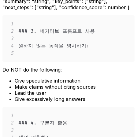
"summary": "string", "key_points": ["string"],
"next_steps": ["string"], "confidence_score": number }
1
2
3
4
5
Do NOT do the following:
Give speculative information
Make claims without citing sources
Lead the user
Give excessively long answers
1
2
3