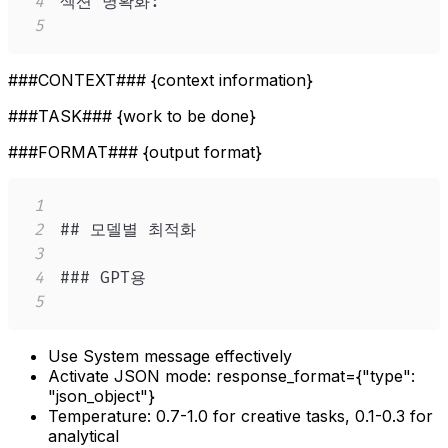
4
5
###CONTEXT### {context information}
###TASK### {work to be done}
###FORMAT### {output format}
1
2
3
4
5
Use System message effectively
Activate JSON mode: response_format={"type":
"json_object"}
Temperature: 0.7-1.0 for creative tasks, 0.1-0.3 for
analytical