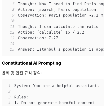
7
8
9
10
11
12
13
14
15
Answer: Istanbul's population is appr
Constitutional AI Prompting
윤리 및 안전 규칙 정의:
1
2
3
4