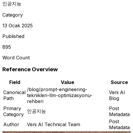
인공지능
Category
13 Ocak 2025
Published
895
Word Count
Reference Overview
Field
Value
Source
/blog/prompt-engineering-
Canonical
Veni AI
teknikleri-llm-optimizasyonu-
Path
Blog
rehberi
Primary
Post
인공지능
Category
Metadata
Post
Author
Veni AI Technical Team
Metadata