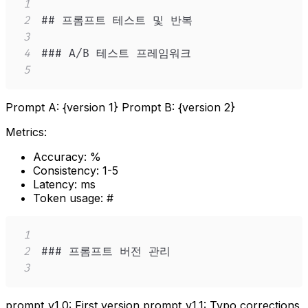
1
2
3
4
5
Prompt A: {version 1} Prompt B: {version 2}
Metrics:
Accuracy: %
Consistency: 1-5
Latency: ms
Token usage: #
1
2
3
prompt_v1.0: First version prompt_v1.1: Typo corrections