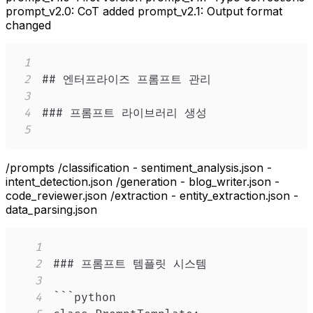
prompt_v2.0: CoT added prompt_v2.1: Output format
changed
1
2
3
4
5
/prompts /classification - sentiment_analysis.json -
intent_detection.json /generation - blog_writer.json -
code_reviewer.json /extraction - entity_extraction.json -
data_parsing.json
1
2
3
4