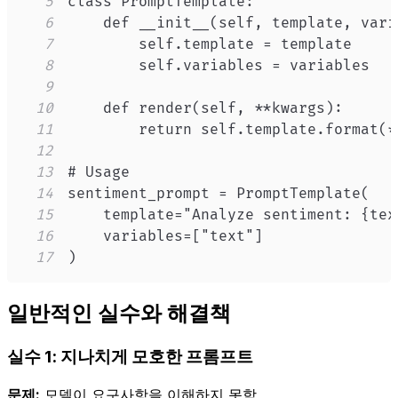
5
6
7
8
9
10
11
12
13
14
15
16
17
)
일반적인 실수와 해결책
실수 1: 지나치게 모호한 프롬프트
문제:
모델이 요구사항을 이해하지 못함