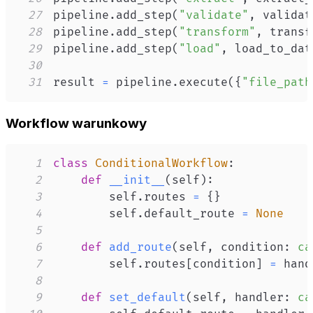
27
pipeline
.
add_step
(
"validate"
,
 validat
28
pipeline
.
add_step
(
"transform"
,
 transf
29
pipeline
.
add_step
(
"load"
,
 load_to_dat
30
31
result 
=
 pipeline
.
execute
(
{
"file_path
Workflow warunkowy
1
class
ConditionalWorkflow
:
2
def
__init__
(
self
)
:
3
        self
.
routes 
=
{
}
4
        self
.
default_route 
=
None
5
6
def
add_route
(
self
,
 condition
:
ca
7
        self
.
routes
[
condition
]
=
8
9
def
set_default
(
self
,
 handler
:
ca