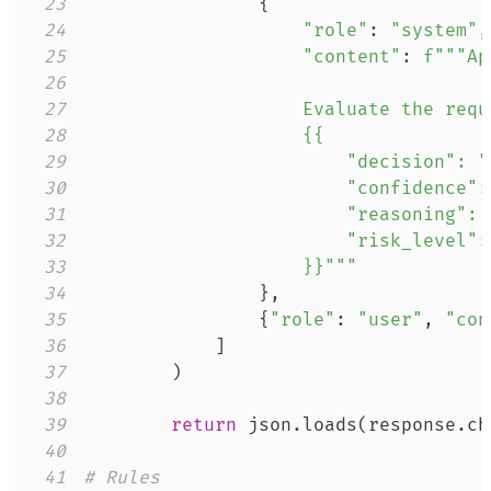
23
{
24
"role"
:
"system"
,
25
"content"
:
f"""Ap
26
27
28
29
30
31
32
33
                    }}"""
34
}
,
35
{
"role"
:
"user"
,
"con
36
]
37
)
38
39
return
 json
.
loads
(
response
.
ch
40
41
# Rules