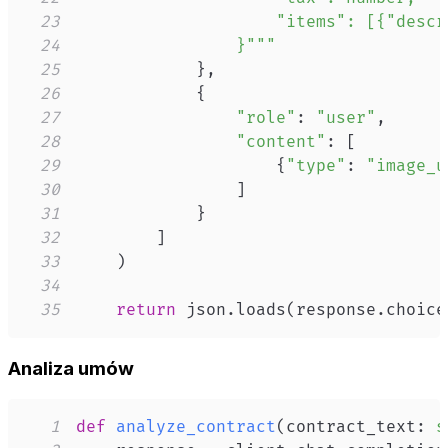
23
24
                }"""
25
}
,
26
{
27
"role"
:
"user"
,
28
"content"
:
[
29
{
"type"
:
"image_u
30
]
31
}
32
]
33
)
34
35
return
 json
.
loads
(
response
.
choice
Analiza umów
1
def
analyze_contract
(
contract_text
:
s