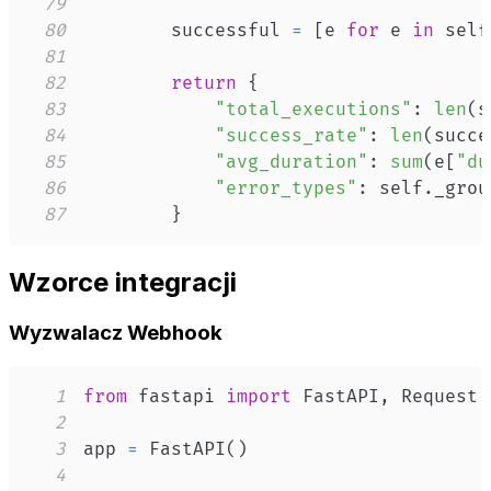
79
80
        successful 
=
[
e 
for
 e 
in
 self
81
82
return
{
83
"total_executions"
:
len
(
s
84
"success_rate"
:
len
(
succe
85
"avg_duration"
:
sum
(
e
[
"du
86
"error_types"
:
 self
.
_grou
87
}
Wzorce integracji
Wyzwalacz Webhook
1
from
 fastapi 
import
 FastAPI
,
2
3
app 
=
 FastAPI
(
)
4