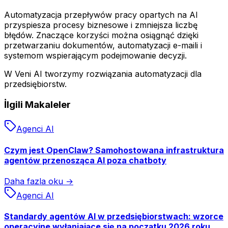
Automatyzacja przepływów pracy opartych na AI
przyspiesza procesy biznesowe i zmniejsza liczbę
błędów. Znaczące korzyści można osiągnąć dzięki
przetwarzaniu dokumentów, automatyzacji e-maili i
systemom wspierającym podejmowanie decyzji.
W Veni AI tworzymy rozwiązania automatyzacji dla
przedsiębiorstw.
İlgili Makaleler
Agenci AI
Czym jest OpenClaw? Samohostowana infrastruktura
agentów przenosząca AI poza chatboty
Daha fazla oku →
Agenci AI
Standardy agentów AI w przedsiębiorstwach: wzorce
operacyjne wyłaniające się na początku 2026 roku