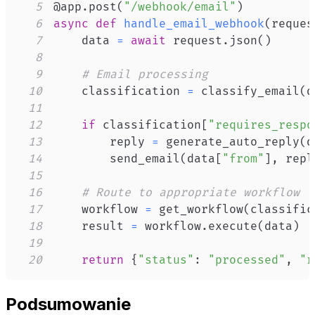
5
@app
.
post
(
"/webhook/email"
)
6
async
def
handle_email_webhook
(
reques
7
    data 
=
await
 request
.
json
(
)
8
9
# Email processing
10
    classification 
=
 classify_email
(
d
11
12
if
 classification
[
"requires_respo
13
        reply 
=
 generate_auto_reply
(
d
14
        send_email
(
data
[
"from"
]
,
 repl
15
16
# Route to appropriate workflow
17
    workflow 
=
 get_workflow
(
classific
18
    result 
=
 workflow
.
execute
(
data
)
19
20
return
{
"status"
:
"processed"
,
"r
Podsumowanie