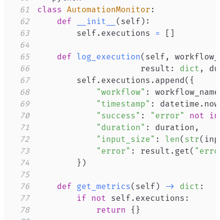
61
class
AutomationMonitor
:
62
def
__init__
(
self
)
:
63
        self
.
executions 
=
[
]
64
65
def
log_execution
(
self
,
 workflow_
66
                     result
:
dict
,
 du
67
        self
.
executions
.
append
(
{
68
"workflow"
:
 workflow_name
69
"timestamp"
:
 datetime
.
now
70
"success"
:
"error"
not
in
71
"duration"
:
 duration
,
72
"input_size"
:
len
(
str
(
inp
73
"error"
:
 result
.
get
(
"erro
74
}
)
75
76
def
get_metrics
(
self
)
-
>
dict
:
77
if
not
 self
.
executions
:
78
return
{
}