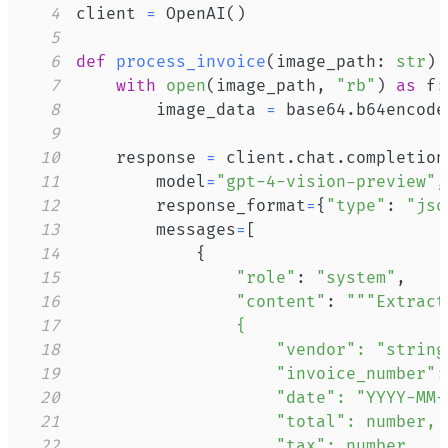
4
client 
=
 OpenAI
(
)
5
6
def
process_invoice
(
image_path
:
str
)
7
with
open
(
image_path
,
"rb"
)
as
 f
:
8
        image_data 
=
 base64
.
b64encode
9
10
    response 
=
 client
.
chat
.
completion
11
        model
=
"gpt-4-vision-preview"
,
12
        response_format
=
{
"type"
:
"jso
13
        messages
=
[
14
{
15
"role"
:
"system"
,
16
"content"
:
17
18
19
20
21
22