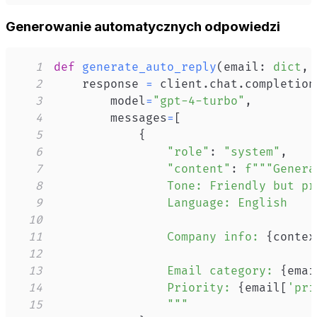
Generowanie automatycznych odpowiedzi
1
def
generate_auto_reply
(
email
:
dict
,
 
2
    response 
=
 client
.
chat
.
completion
3
        model
=
"gpt-4-turbo"
,
4
        messages
=
[
5
{
6
"role"
:
"system"
,
7
"content"
:
8
9
10
11
                Company info: 
{
contex
12
13
                Email category: 
{
emai
14
                Priority: 
{
email
[
'pri
15
                """