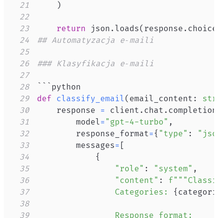
21
)
22
23
return
 json
.
loads
(
response
.
choice
24
## Automatyzacja e‑maili
25
26
### Klasyfikacja e‑maili
27
28
29
def
classify_email
(
email_content
:
str
30
    response 
=
 client
.
chat
.
completion
31
        model
=
"gpt-4-turbo"
,
32
        response_format
=
{
"type"
:
"jso
33
        messages
=
[
34
{
35
"role"
:
"system"
,
36
"content"
:
37
                Categories: 
{
categori
38
39