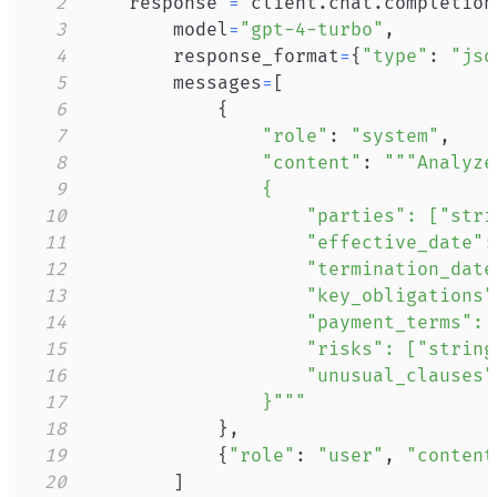
2
    response 
=
 client
.
chat
.
completion
3
        model
=
"gpt-4-turbo"
,
4
        response_format
=
{
"type"
:
"jso
5
        messages
=
[
6
{
7
"role"
:
"system"
,
8
"content"
:
9
10
11
12
13
14
15
16
17
                }"""
18
}
,
19
{
"role"
:
"user"
,
"content
20
]