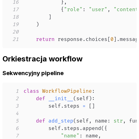
16
}
,
17
{
"role"
:
"user"
,
"content
18
]
19
)
20
21
return
 response
.
choices
[
0
]
.
messag
Orkiestracja workflow
Sekwencyjny pipeline
1
class
WorkflowPipeline
:
2
def
__init__
(
self
)
:
3
        self
.
steps 
=
[
]
4
5
def
add_step
(
self
,
 name
:
str
,
 fun
6
        self
.
steps
.
append
(
{
7
"name"
:
 name
,