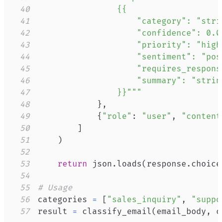
40
41
42
43
44
45
46
47
                }}"""
48
}
,
49
{
"role"
:
"user"
,
"content
50
]
51
)
52
53
return
 json
.
loads
(
response
.
choice
54
55
# Usage
56
categories 
=
[
"sales_inquiry"
,
"suppo
57
result 
=
 classify_email
(
email_body
,
 c