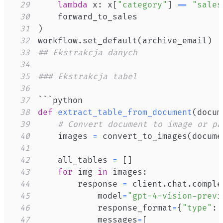
29
lambda
 x
:
 x
[
"category"
]
==
"sales
30
31
)
32
workflow
.
set_default
(
archive_email
)
33
## Ekstrakcja danych
34
35
### Ekstrakcja tabel
36
37
38
def
extract_table_from_document
(
docum
39
# Convert document to image or pa
40
    images 
=
 convert_to_images
(
docume
41
42
    all_tables 
=
[
]
43
for
 img 
in
 images
:
44
        response 
=
 client
.
chat
.
comple
45
            model
=
"gpt-4-vision-previ
46
            response_format
=
{
"type"
:
47
            messages
=
[