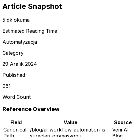
Article Snapshot
5 dk okuma
Estimated Reading Time
Automatyzacja
Category
29 Aralık 2024
Published
961
Word Count
Reference Overview
Field
Value
Source
Canonical
/blog/ai-workflow-automation-is-
Veni AI
Path
surecleri-otomasyonu
Blog