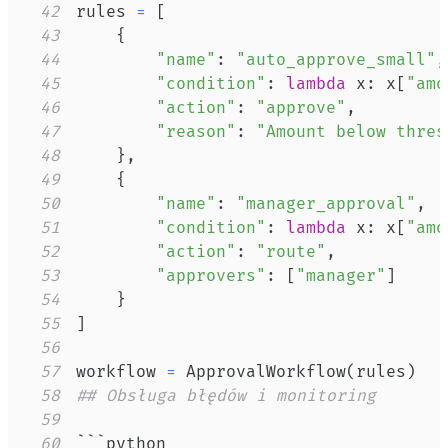
42
rules 
=
[
43
{
44
"name"
:
"auto_approve_small"
,
45
"condition"
:
lambda
 x
:
 x
[
"amo
46
"action"
:
"approve"
,
47
"reason"
:
"Amount below thres
48
}
,
49
{
50
"name"
:
"manager_approval"
,
51
"condition"
:
lambda
 x
:
 x
[
"amo
52
"action"
:
"route"
,
53
"approvers"
:
[
"manager"
]
54
}
55
]
56
57
workflow 
=
 ApprovalWorkflow
(
rules
)
58
## Obsługa błędów i monitoring
59
60