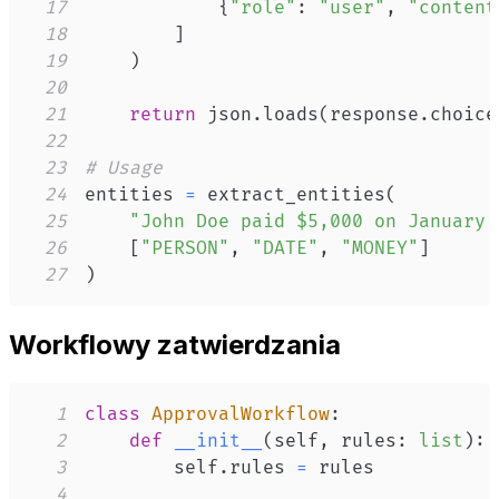
17
{
"role"
:
"user"
,
"content
18
]
19
)
20
21
return
 json
.
loads
(
response
.
choice
22
23
# Usage
24
entities 
=
 extract_entities
(
25
"John Doe paid $5,000 on January 
26
[
"PERSON"
,
"DATE"
,
"MONEY"
]
27
)
Workflowy zatwierdzania
1
class
ApprovalWorkflow
:
2
def
__init__
(
self
,
 rules
:
list
)
:
3
        self
.
rules 
=
4