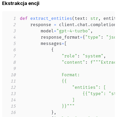
Ekstrakcja encji
1
def
extract_entities
(
text
:
str
,
 entit
2
    response 
=
 client
.
chat
.
completion
3
        model
=
"gpt-4-turbo"
,
4
        response_format
=
{
"type"
:
"jso
5
        messages
=
[
6
{
7
"role"
:
"system"
,
8
"content"
:
f"""Extrac
9
10
11
12
13
14
15
                }}"""
16
}
,