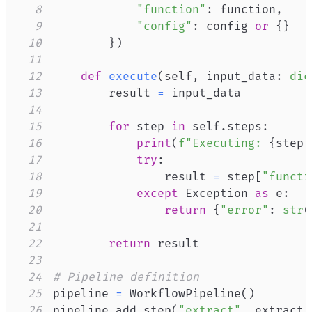
8
"function"
:
 function
,
9
"config"
:
 config 
or
{
}
10
}
)
11
12
def
execute
(
self
,
 input_data
:
dic
13
        result 
=
14
15
for
 step 
in
 self
.
steps
:
16
print
(
f"Executing: 
{
step
[
17
try
:
18
                result 
=
 step
[
"functi
19
except
 Exception 
as
 e
:
20
return
{
"error"
:
str
(
21
22
return
23
24
# Pipeline definition
25
pipeline 
=
 WorkflowPipeline
(
)
26
pipeline
.
add_step
(
"extract"
,
 extract_