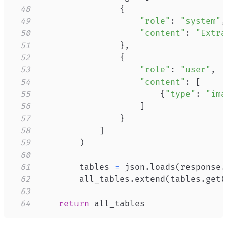
48
{
49
"role"
:
"system"
,
50
"content"
:
"Extra
51
}
,
52
{
53
"role"
:
"user"
,
54
"content"
:
[
55
{
"type"
:
"ima
56
]
57
}
58
]
59
)
60
61
        tables 
=
 json
.
loads
(
response
.
62
        all_tables
.
extend
(
tables
.
get
(
63
64
return
 all_tables