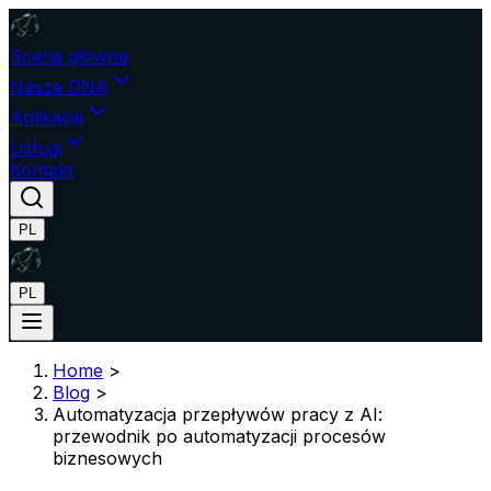
Scena główna
Nasze DNA
Aplikacje
Usługi
Kontakt
PL
PL
Home
>
Blog
>
Automatyzacja przepływów pracy z AI:
przewodnik po automatyzacji procesów
biznesowych