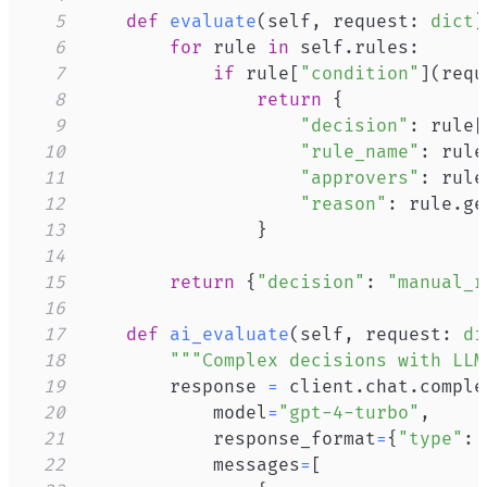
5
def
evaluate
(
self
,
 request
:
dict
)
6
for
 rule 
in
 self
.
rules
:
7
if
 rule
[
"condition"
]
(
requ
8
return
{
9
"decision"
:
 rule
[
10
"rule_name"
:
 rule
11
"approvers"
:
 rule
12
"reason"
:
 rule
.
ge
13
}
14
15
return
{
"decision"
:
"manual_r
16
17
def
ai_evaluate
(
self
,
 request
:
di
18
"""Complex decisions with LLM
19
        response 
=
 client
.
chat
.
comple
20
            model
=
"gpt-4-turbo"
,
21
            response_format
=
{
"type"
:
22
            messages
=
[