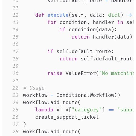
10
        self
.
default_route 
=
11
12
def
execute
(
self
,
 data
:
dict
)
-
>
13
for
 condition
,
 handler 
in
 sel
14
if
 condition
(
data
)
:
15
return
 handler
(
data
)
16
17
if
 self
.
default_route
:
18
return
 self
.
default_route
19
20
raise
 ValueError
(
"No matching
21
22
# Usage
23
workflow 
=
 ConditionalWorkflow
(
)
24
workflow
.
add_route
(
25
lambda
 x
:
 x
[
"category"
]
==
"suppo
26
27
)
28
workflow
.
add_route
(