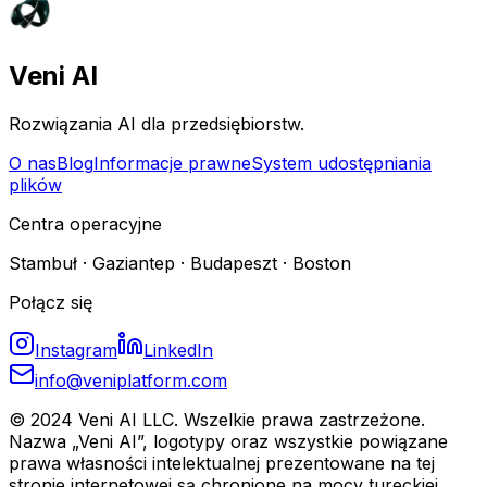
Veni AI
Rozwiązania AI dla przedsiębiorstw.
O nas
Blog
Informacje prawne
System udostępniania
plików
Centra operacyjne
Stambuł · Gaziantep · Budapeszt · Boston
Połącz się
Instagram
LinkedIn
info@veniplatform.com
© 2024 Veni AI LLC. Wszelkie prawa zastrzeżone.
Nazwa „Veni AI”, logotypy oraz wszystkie powiązane
prawa własności intelektualnej prezentowane na tej
stronie internetowej są chronione na mocy tureckiej