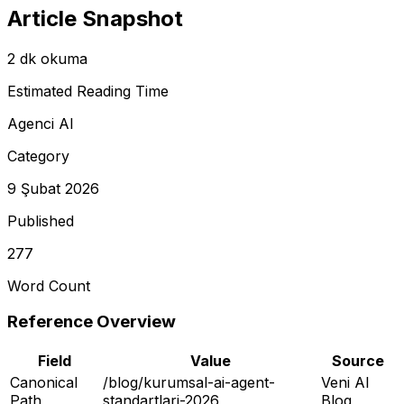
Article Snapshot
2 dk okuma
Estimated Reading Time
Agenci AI
Category
9 Şubat 2026
Published
277
Word Count
Reference Overview
Field
Value
Source
Canonical
/blog/kurumsal-ai-agent-
Veni AI
Path
standartlari-2026
Blog