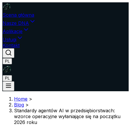
Scena główna
Nasze DNA
Aplikacje
Usługi
Kontakt
PL
PL
Home
>
Blog
>
Standardy agentów AI w przedsiębiorstwach:
wzorce operacyjne wyłaniające się na początku
2026 roku