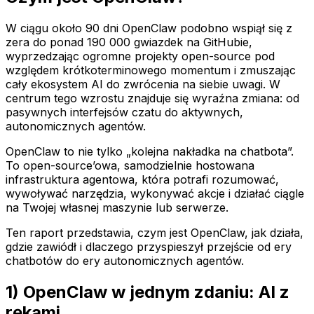
W ciągu około 90 dni OpenClaw podobno wspiął się z
zera do ponad 190 000 gwiazdek na GitHubie,
wyprzedzając ogromne projekty open-source pod
względem krótkoterminowego momentum i zmuszając
cały ekosystem AI do zwrócenia na siebie uwagi. W
centrum tego wzrostu znajduje się wyraźna zmiana: od
pasywnych interfejsów czatu do aktywnych,
autonomicznych agentów.
OpenClaw to nie tylko „kolejna nakładka na chatbota”.
To open-source’owa, samodzielnie hostowana
infrastruktura agentowa, która potrafi rozumować,
wywoływać narzędzia, wykonywać akcje i działać ciągle
na Twojej własnej maszynie lub serwerze.
Ten raport przedstawia, czym jest OpenClaw, jak działa,
gdzie zawiódł i dlaczego przyspieszył przejście od ery
chatbotów do ery autonomicznych agentów.
1) OpenClaw w jednym zdaniu: AI z
rękami