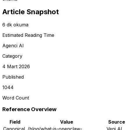
Article Snapshot
6 dk okuma
Estimated Reading Time
Agenci AI
Category
4 Mart 2026
Published
1044
Word Count
Reference Overview
Field
Value
Source
Canonical
/blog/what-is-openclaw-
Veni AI