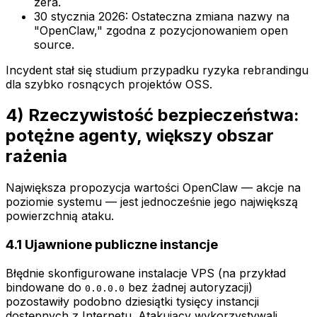
zera.
30 stycznia 2026: Ostateczna zmiana nazwy na
"OpenClaw," zgodna z pozycjonowaniem open
source.
Incydent stał się studium przypadku ryzyka rebrandingu
dla szybko rosnących projektów OSS.
4) Rzeczywistość bezpieczeństwa:
potężne agenty, większy obszar
rażenia
Największa propozycja wartości OpenClaw — akcje na
poziomie systemu — jest jednocześnie jego największą
powierzchnią ataku.
4.1 Ujawnione publiczne instancje
Błędnie skonfigurowane instalacje VPS (na przykład
bindowane do
bez żadnej autoryzacji)
0.0.0.0
pozostawiły podobno dziesiątki tysięcy instancji
dostępnych z Internetu. Atakujący wykorzystywali