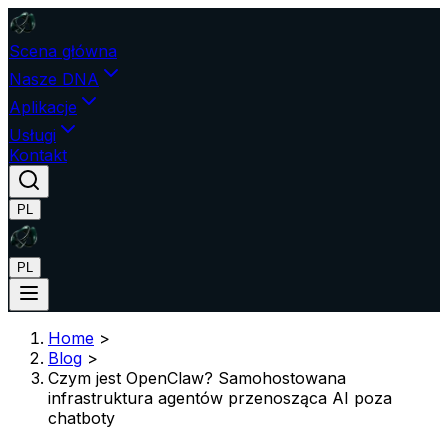
Scena główna
Nasze DNA
Aplikacje
Usługi
Kontakt
PL
PL
Home
>
Blog
>
Czym jest OpenClaw? Samohostowana
infrastruktura agentów przenosząca AI poza
chatboty