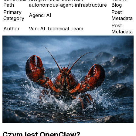
Path
autonomous-agent-infrastructure
Blog
Primary
Post
Agenci AI
Category
Metadata
Post
Author
Veni AI Technical Team
Metadata
Czym jest OpenClaw?