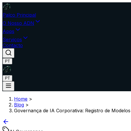
Palco Principal
O Nosso ADN
Apps
Serviços
Contacto
PT
PT
Home
>
Blog
>
Governança de IA Corporativa: Registro de Modelos