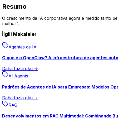
Resumo
O crescimento da IA corporativa agora é medido tanto pe
melhor”.
İlgili Makaleler
Agentes de IA
O que é o OpenClaw? A infraestrutura de agentes auto
Daha fazla oku →
AI Agents
Padrões de Agentes de IA para Empresas: Modelos Ope
Daha fazla oku →
RAG
Desenvolvimentos em RAG Multimodal: Combinando Bus