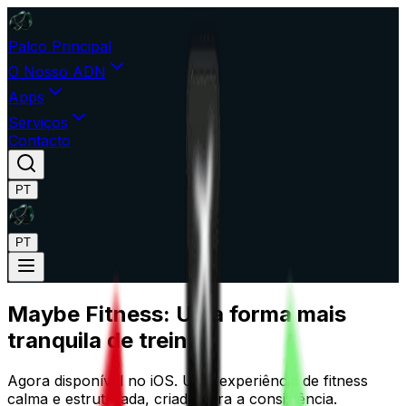
Palco Principal
O Nosso ADN
Apps
Serviços
Contacto
PT
PT
Maybe Fitness: Uma forma mais
tranquila de
treinar
Agora disponível no iOS. Uma experiência de fitness
calma e estruturada, criada para a consistência.