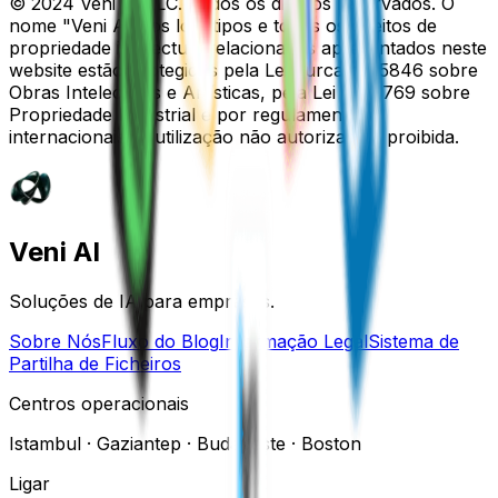
© 2024 Veni AI LLC. Todos os direitos reservados. O
nome "Veni AI", os logótipos e todos os direitos de
propriedade intelectual relacionados apresentados neste
website estão protegidos pela Lei Turca n.º 5846 sobre
Obras Intelectuais e Artísticas, pela Lei n.º 6769 sobre
Propriedade Industrial e por regulamentos
internacionais. A utilização não autorizada é proibida.
Veni AI
Soluções de IA para empresas.
Sobre Nós
Fluxo do Blog
Informação Legal
Sistema de
Partilha de Ficheiros
Centros operacionais
Istambul · Gaziantep · Budapeste · Boston
Ligar