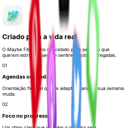
Criado para a
vida real
O Maybe Fitness foi concebido para pessoas que
querem estrutura sem se sentirem sobrecarregadas.
0
1
Agendas ocupadas
Orientação flexível que se adapta quando a sua semana
muda.
0
2
Foco no progresso
Um ritmo claro que mantém o impulso sem