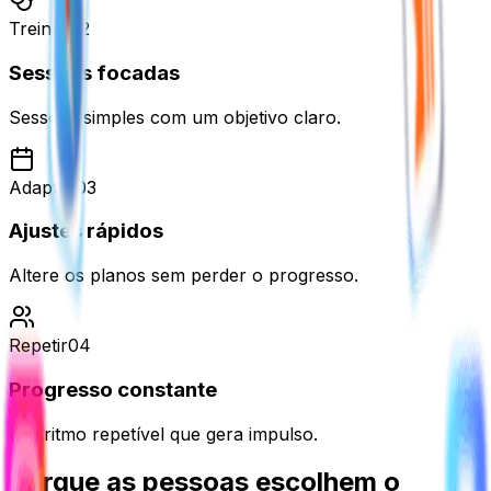
Treinar
0
2
Sessões focadas
Sessões simples com um objetivo claro.
Adaptar
0
3
Ajustes rápidos
Altere os planos sem perder o progresso.
Repetir
0
4
Progresso constante
Um ritmo repetível que gera impulso.
Porque as pessoas
escolhem o