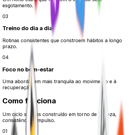
esgotamento.
0
3
Treino do dia a dia
Rotinas consistentes que constroem hábitos a longo
prazo.
0
4
Foco no bem-estar
Uma abordagem mais tranquila ao movimento e à
recuperação.
Como
funciona
Um ciclo simples construído em torno de clareza,
consistência e impulso.
01