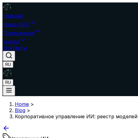
Главная
Наша ДНК
Приложения
Услуги
Контакты
RU
RU
Home
>
Blog
>
Корпоративное управление ИИ: реестр моделей