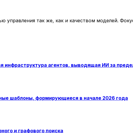
ю управления так же, как и качеством моделей. Фоку
я инфраструктура агентов, выводящая ИИ за преде
ные шаблоны, формирующиеся в начале 2026 года
ного и графового поиска