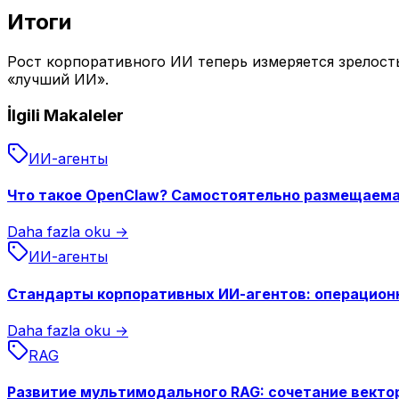
Итоги
Рост корпоративного ИИ теперь измеряется зрелость
«лучший ИИ».
İlgili Makaleler
ИИ-агенты
Что такое OpenClaw? Самостоятельно размещаема
Daha fazla oku →
ИИ-агенты
Стандарты корпоративных ИИ-агентов: операцион
Daha fazla oku →
RAG
Развитие мультимодального RAG: сочетание вектор