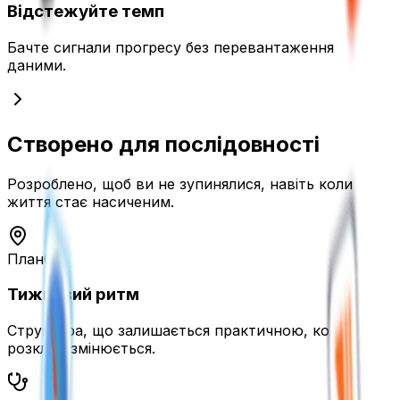
Відстежуйте темп
Бачте сигнали прогресу без перевантаження
даними.
Створено для
послідовності
Розроблено, щоб ви не зупинялися, навіть коли
життя стає насиченим.
План
0
1
Тижневий ритм
Структура, що залишається практичною, коли
розклад змінюється.