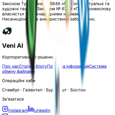
Законом Туреччини № 5846 «Про інтелектуальні та
художні твори», Законом № 6769 «Про промислову
власність» та міжнародними нормами.
Несанкціоноване використання заборонено.
Veni AI
Корпоративні AI-рішення.
Про нас
Стрічка блогу
Правова інформація
Система
обміну файлами
Операційні хаби
Стамбул · Газіантеп · Будапешт · Бостон
Зв’язатися
Instagram
LinkedIn