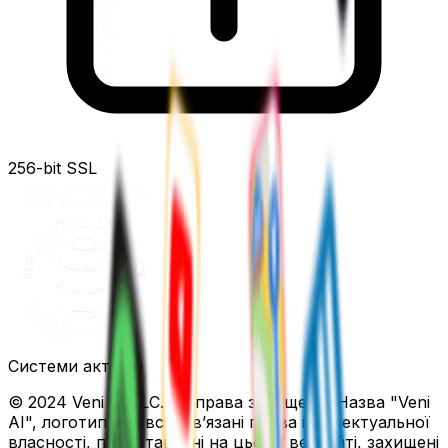
256-bit SSL
Системи активні
© 2024 Veni AI LLC. Усі права захищено. Назва "Veni
AI", логотипи та всі пов’язані права інтелектуальної
власності, представлені на цьому вебсайті, захищені