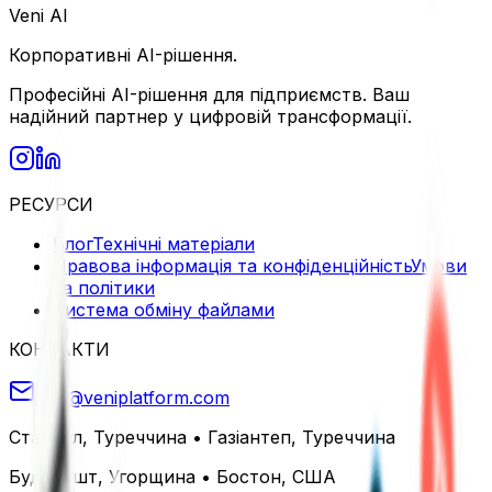
Veni AI
Корпоративні AI-рішення.
Професійні AI-рішення для підприємств. Ваш
надійний партнер у цифровій трансформації.
РЕСУРСИ
Блог
Технічні матеріали
Правова інформація та конфіденційність
Умови
та політики
Система обміну файлами
КОНТАКТИ
info@veniplatform.com
Стамбул, Туреччина
•
Газіантеп, Туреччина
Будапешт, Угорщина
•
Бостон, США