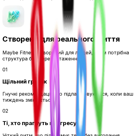
Створено для
реального життя
Maybe Fitness створений для людей, яким потрібна
структура без перевантаження.
0
1
Щільний графік
Гнучкі рекомендації, що підлаштовуються, коли ваш
тиждень змінюється.
0
2
Ті, хто прагнуть прогресу
Чіткий ритм, що підтримує темп без вигорання.