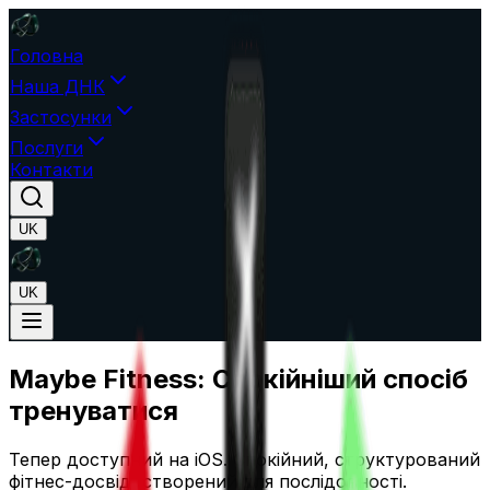
Головна
Наша ДНК
Застосунки
Послуги
Контакти
UK
UK
Maybe Fitness: Спокійніший спосіб
тренуватися
Тепер доступний на iOS. Спокійний, структурований
фітнес-досвід, створений для послідовності.