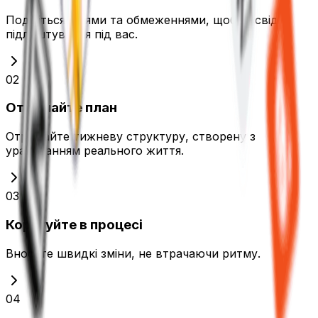
Поділіться цілями та обмеженнями, щоб досвід
підлаштувався під вас.
02
Отримайте план
Отримайте тижневу структуру, створену з
урахуванням реального життя.
03
Коригуйте в процесі
Вносьте швидкі зміни, не втрачаючи ритму.
04