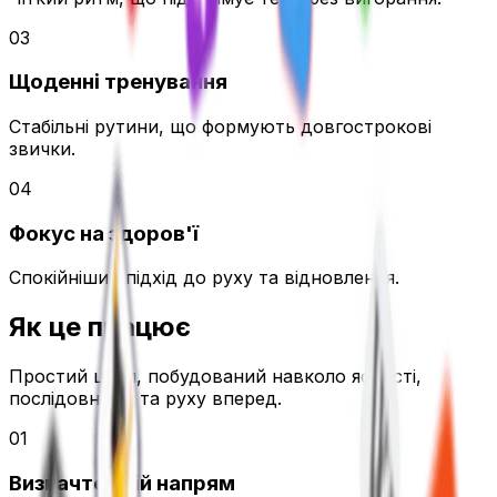
0
3
Щоденні тренування
Стабільні рутини, що формують довгострокові
звички.
0
4
Фокус на здоров'ї
Спокійніший підхід до руху та відновлення.
Як це
працює
Простий цикл, побудований навколо ясності,
послідовності та руху вперед.
01
Визначте свій напрям