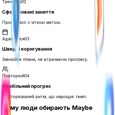
Тренуйся
0
2
Сфокусовані заняття
Прості сесії з чіткою метою.
Адаптуйся
0
3
Швидкі коригування
Змінюйте плани, не втрачаючи прогресу.
Повторюй
0
4
Стабільний прогрес
Повторюваний ритм, що нарощує темп.
Чому люди
обирають Maybe