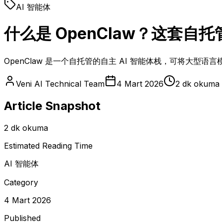
AI 智能体
什么是 OpenClaw？这套
OpenClaw 是一个自托管的自主 AI 智能体栈，可将大
Veni AI Technical Team
4 Mart 2026
2 dk okuma
Article Snapshot
2 dk okuma
Estimated Reading Time
AI 智能体
Category
4 Mart 2026
Published