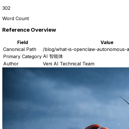
302
Word Count
Reference Overview
Field
Value
Canonical Path
/blog/what-is-openclaw-autonomous-ag
AI 智能体
Primary Category
Author
Veni AI Technical Team