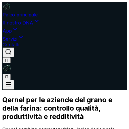
Palco principale
Il nostro DNA
App
Servizi
Contatti
IT
IT
Qernel per le aziende del grano e
della farina: controllo qualità,
produttività e redditività