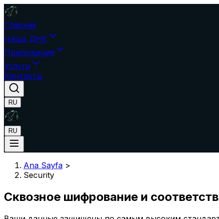
Главная
Наша ДНК
Приложения
Услуги
Контакты
RU
RU
Ana Sayfa
>
Security
Сквозное шифрование и соответств
Ваши данные защищены по самым высоким стандарт