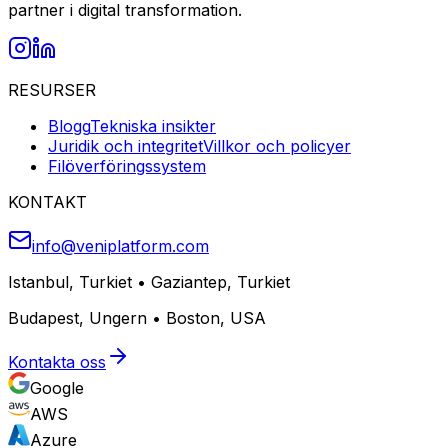
partner i digital transformation.
RESURSER
Blogg
Tekniska insikter
Juridik och integritet
Villkor och policyer
Filöverföringssystem
KONTAKT
info@veniplatform.com
Istanbul, Turkiet
•
Gaziantep, Turkiet
Budapest, Ungern
•
Boston, USA
Kontakta oss
Google
AWS
Azure