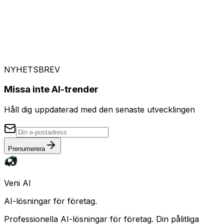
skala.
Planera min pilot
KPI-uppföljning för ledningen | Konfidensmedveten
inferens | Revisionsvänlig utrullning
NYHETSBREV
Missa inte AI-trender
Håll dig uppdaterad med den senaste utvecklingen
Prenumerera
Veni AI
AI-lösningar för företag.
Professionella AI-lösningar för företag. Din pålitliga