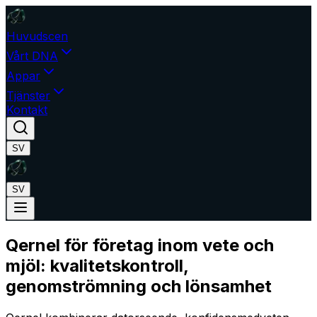
Huvudscen
Vårt DNA
Appar
Tjänster
Kontakt
SV
SV
Qernel för företag inom vete och
mjöl: kvalitetskontroll,
genomströmning och lönsamhet