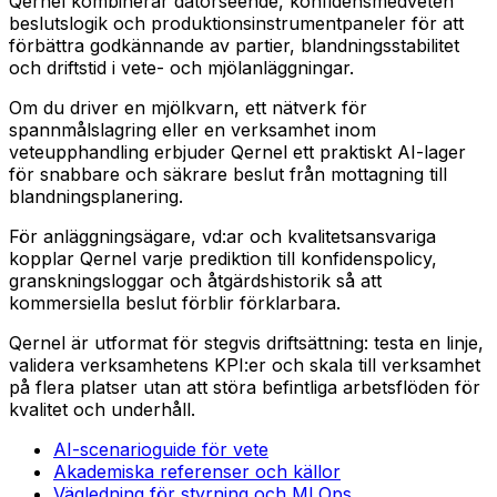
Qernel kombinerar datorseende, konfidensmedveten
beslutslogik och produktionsinstrumentpaneler för att
förbättra godkännande av partier, blandningsstabilitet
och driftstid i vete- och mjölanläggningar.
Om du driver en mjölkvarn, ett nätverk för
spannmålslagring eller en verksamhet inom
veteupphandling erbjuder Qernel ett praktiskt AI-lager
för snabbare och säkrare beslut från mottagning till
blandningsplanering.
För anläggningsägare, vd:ar och kvalitetsansvariga
kopplar Qernel varje prediktion till konfidenspolicy,
granskningsloggar och åtgärdshistorik så att
kommersiella beslut förblir förklarbara.
Qernel är utformat för stegvis driftsättning: testa en linje,
validera verksamhetens KPI:er och skala till verksamhet
på flera platser utan att störa befintliga arbetsflöden för
kvalitet och underhåll.
AI-scenarioguide för vete
Akademiska referenser och källor
Vägledning för styrning och MLOps